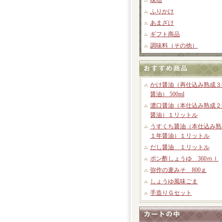
味噌
ふりかけ
あまざけ
ギフト商品
調味料（その他）
かけ醤油（再仕込み熟成３
醤油） 500ml
濃口醤油（本仕込み熟成２
醤油）１リットル
うすくち醤油（本仕込み熟
１年醤油）１リットル
だし醤油 １リットル
ポン酢しょうゆ 360ｍｌ
弥作の麦みそ 800ｇ
しょうゆ風味ごま
手造りＧセット