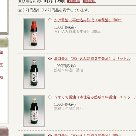
並び順を変更»
■
おすすめ順
■価格順
■新着順
全 [
12
] 商品中 [
1
-
12
] 商品を表示しています。
かけ醤油（再仕込み熟成３年醤油） 500ml
1,080円(税込)
再仕込み熟成３年醤油 500ml
年
濃口醤油（本仕込み熟成２年醤油）１リットル
年
1,080円(税込)
熟成２年濃口醤油
成
うすくち醤油（本仕込み熟成１年醤油）１リット
1,080円(税込)
熟成１年淡口醤油
濃口醤油（本仕込み熟成２年醤油）500ml