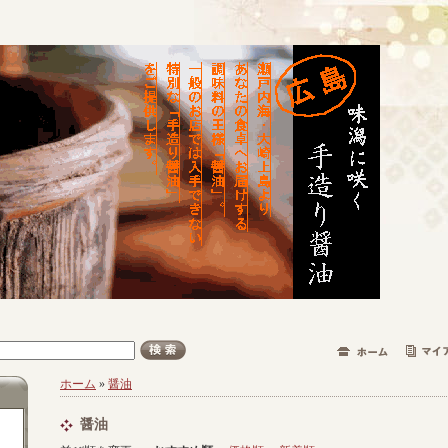
ホーム
»
醤油
醤油