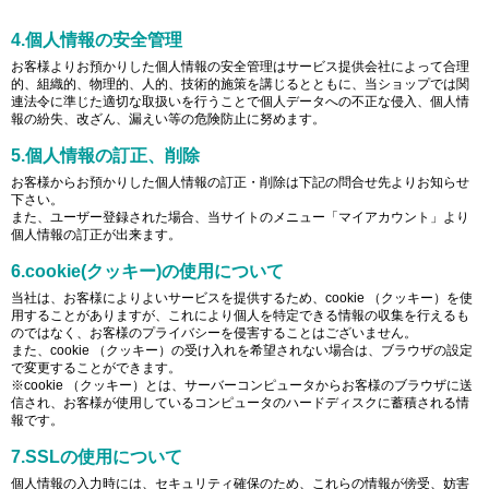
4.個人情報の安全管理
お客様よりお預かりした個人情報の安全管理はサービス提供会社によって合理
的、組織的、物理的、人的、技術的施策を講じるとともに、当ショップでは関
連法令に準じた適切な取扱いを行うことで個人データへの不正な侵入、個人情
報の紛失、改ざん、漏えい等の危険防止に努めます。
5.個人情報の訂正、削除
お客様からお預かりした個人情報の訂正・削除は下記の問合せ先よりお知らせ
下さい。
また、ユーザー登録された場合、当サイトのメニュー「マイアカウント」より
個人情報の訂正が出来ます。
6.cookie(クッキー)の使用について
当社は、お客様によりよいサービスを提供するため、cookie （クッキー）を使
用することがありますが、これにより個人を特定できる情報の収集を行えるも
のではなく、お客様のプライバシーを侵害することはございません。
また、cookie （クッキー）の受け入れを希望されない場合は、ブラウザの設定
で変更することができます。
※cookie （クッキー）とは、サーバーコンピュータからお客様のブラウザに送
信され、お客様が使用しているコンピュータのハードディスクに蓄積される情
報です。
7.SSLの使用について
個人情報の入力時には、セキュリティ確保のため、これらの情報が傍受、妨害