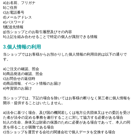
a)お名前、フリガナ
b)ご住所
c)お電話番号
d)メールアドレス
e)パスワード
f)配送先情報
g)当ショップとのお取引履歴及びその内容
h)上記を組み合わせることで特定の個人が識別できる情報
3.個人情報の利用
当ショップではお客様からお預かりした個人情報の利用目的は以下の通りで
す。
a)ご注文の確認、照会
b)商品発送の確認、照会
c)お問合せの返信時
d)商品情報、イベント情報のお届け
e)年賀状のお届け
当ショップでは、下記の場合を除いてはお客様の断りなく第三者に個人情報を
開示・提供することはいたしません。
a)法令に基づく場合、及び国の機関若しくは地方公共団体又はその委託を受け
た者が法令の定める事務を遂行することに対して協力する必要がある場合
b)人の生命、身体又は財産の保護のために必要がある場合であって、本人の同
意を得ることが困難である場合
c)当ショップを運営する会社の関連会社で個人データを交換する場合