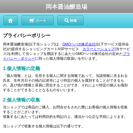
岡本醤油醸造場
カート
検索
プライバシーポリシー
岡本醤油醸造場(以下当ショップ)は、
GMOペパボ株式会社
(以下サービス提供会
社)の提供するショッピングカートASPサービス
カラーミーショップ
(当サービ
ス)を利用して当ショップを開設するにあたりGMOペパボ株式会社の定めた
プラ
イバシー・ポリシー
に則った個人情報の取扱いを行います。
1.個人情報の定義
「個人情報」とは、生存する個人に関する情報であって、当該情報に含まれる
氏名、生年月日その他の記述等により特定の個人を識別することができるも
の、及び他の情報と容易に照合することができ、それにより特定の個人を識別
することができることとなるものをいいます。
2.個人情報の収集
当ショップでは商品のご購入、お問合せをされた際にお客様の個人情報を収集
することがございます。
収集するにあたっては利用目的を明記の上、適法かつ公正な手段によります。
当ショップで収集する個人情報は以下の通りです。