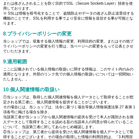
または改ざんされることを防ぐ目的でSSL（Secure Sockets Layer）技術を使
用しております。
※ SSLは情報を暗号化することで、盗聴防止やデータの改ざん防止送受信する
機能のことです。SSLを利用する事でより安全に情報を送信する事が可能とな
ります。
8.プライバシーポリシーの変更
当ショップでは、収集する個人情報の変更、利用目的の変更、またはその他プ
ライバシーポリシーの変更を行う際は、当ページへの変更をもって公表とさせ
ていただきます。
9.適用範囲
ここに記載されている個人情報の取扱いに関する情報は、このサイト内のみの
適用となります。外部のリンク先での個人情報の取扱いについては一切関知い
たしません。。
10.個人関連情報の取扱い
①当ショップは、取得した個人関連情報を個人データとして取得することが想
定される第三者に、個人関連情報を提供することがございます。
その場合には、当ショップは、法令に基づく場合等個人情報保護法第 27 条第 1
項各号に掲げる場合を除き、
当該第三者が当ショップから個人関連情報の提供を受けて本人が識別される個
人データとして取得することを認める旨の当該本人の同意が得られていること
について、当該第三者に対してあらかじめ確認します。
②当ショップは、第三者から提供を受けた個人関連情報を個人データとして取
得することがございます。その場合の取得した情報の利用目的は、「3.利用目