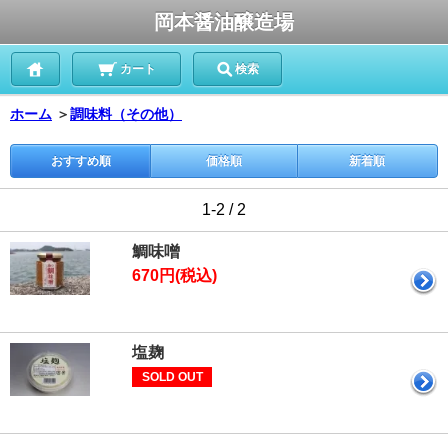
岡本醤油醸造場
カート
検索
ホーム
＞
調味料（その他）
おすすめ順
価格順
新着順
1-2 / 2
鯛味噌
670円(税込)
塩麹
SOLD OUT